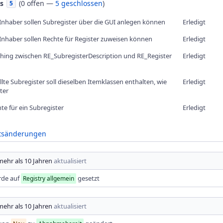
s
(
0 offen
—
5 geschlossen
)
5
-Inhaber sollen Subregister über die GUI anlegen können
Erledigt
-Inhaber sollen Rechte für Register zuweisen können
Erledigt
ching zwischen RE_SubregisterDescription und RE_Register
Erledigt
ellte Subregister soll dieselben Itemklassen enthalten, wie
Erledigt
ter
te für ein Subregister
Erledigt
ftsänderungen
mehr als 10 Jahren
aktualisiert
de auf
gesetzt
Registry allgemein
mehr als 10 Jahren
aktualisiert