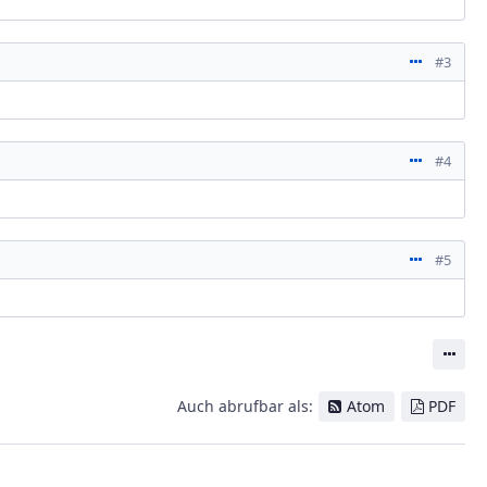
Aktione
#3
Aktione
#4
Aktione
#5
Ak
Auch abrufbar als:
Atom
PDF