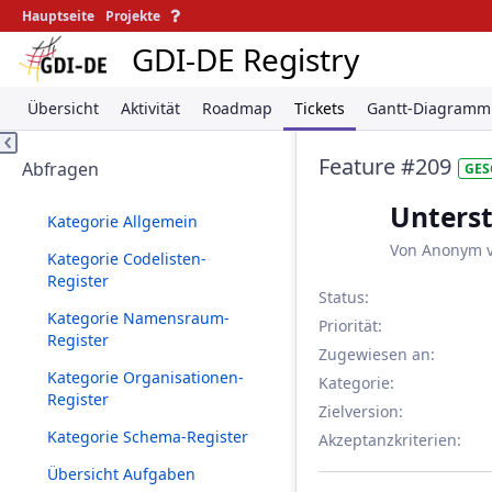
Hauptseite
Projekte
GDI-DE Registry
Übersicht
Aktivität
Roadmap
Tickets
Gantt-Diagramm
Feature #209
Abfragen
GES
Unterst
Kategorie Allgemein
Von Anonym 
Kategorie Codelisten-
Register
Status:
Kategorie Namensraum-
Priorität:
Register
Zugewiesen an:
Kategorie Organisationen-
Kategorie:
Register
Zielversion:
Kategorie Schema-Register
Akzeptanzkriterien
:
Übersicht Aufgaben