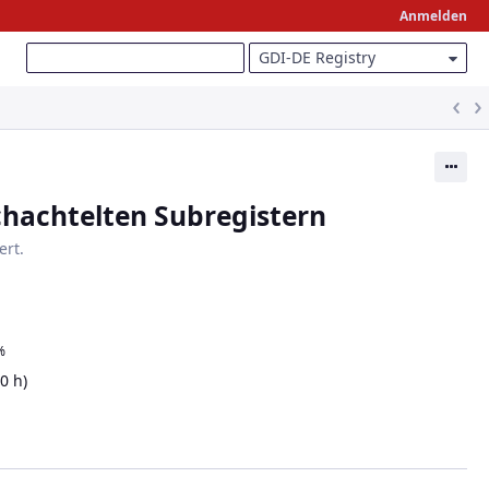
Anmelden
he
:
GDI-DE Registry
Ak
chachtelten Subregistern
ert.
%
0 h)