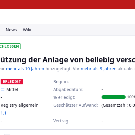
Suc
News
Wiki
CHLOSSEN
ützung der Anlage von beliebig vers
vor
mehr als 10 Jahren
hinzugefügt. Vor
mehr als 3 Jahren
aktualisi
Beginn:
ERLEDIGT
Mittel
Abgabedatum:
-
% erledigt:
100
Registry allgemein
Geschätzter Aufwand:
(Gesamtzahl: 0.0
1.1
Vertrag
: