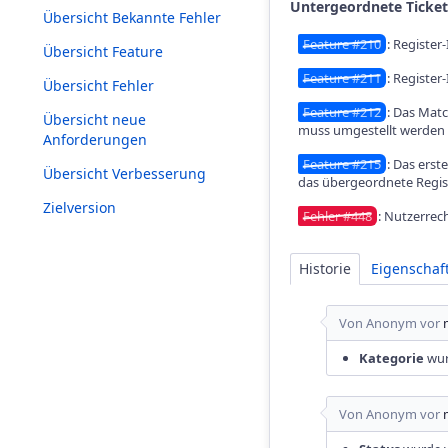
Untergeordnete Ticket
Übersicht Bekannte Fehler
Feature #210
: Register
Übersicht Feature
Feature #211
: Register
Übersicht Fehler
Feature #212
: Das Mat
Übersicht neue
muss umgestellt werden
Anforderungen
Feature #215
: Das erst
Übersicht Verbesserung
das übergeordnete Regis
Zielversion
Fehler #448
: Nutzerrech
Historie
Eigenscha
Von Anonym vor
Kategorie
wur
Von Anonym vor