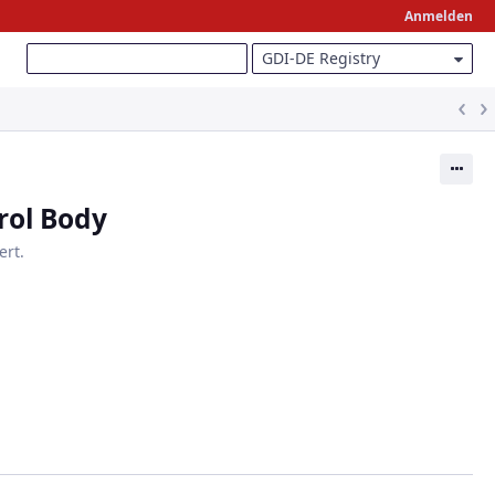
Anmelden
he
:
GDI-DE Registry
Ak
rol Body
ert.