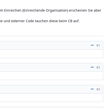
m Einreichen (Einreichende Organisation) erscheinen Sie aber
iste und externer Code tauchen diese beim CB auf.
Aktione
#1
Aktione
#2
Aktione
#3