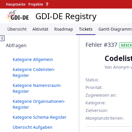
Hauptseite
Projekte
GDI-DE Registry
Übersicht
Aktivität
Roadmap
Tickets
Gantt-Diagramm
Fehler #337
Abfragen
GESC
Codelis
Kategorie Allgemein
Von Anonym 
Kategorie Codelisten-
Register
Status:
Kategorie Namensraum-
Priorität:
Register
Zugewiesen an:
Kategorie Organisationen-
Kategorie:
Register
Zielversion:
Kategorie Schema-Register
Akzeptanzkriterien
:
Übersicht Aufgaben