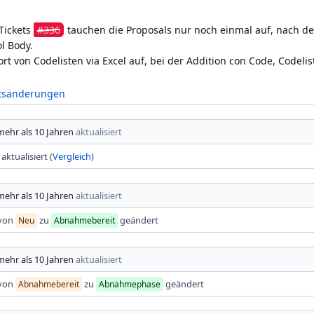
Tickets
#336
tauchen die Proposals nur noch einmal auf, nach de
l Body.
ort von Codelisten via Excel auf, bei der Addition con Code, Codel
ftsänderungen
mehr als 10 Jahren
aktualisiert
aktualisiert (
Vergleich
)
mehr als 10 Jahren
aktualisiert
von
zu
geändert
Neu
Abnahmebereit
mehr als 10 Jahren
aktualisiert
von
zu
geändert
Abnahmebereit
Abnahmephase