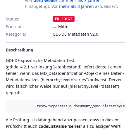
Von
Gerd Weber
vor
mehr als 3 Jahren
hinzugefügt. Vor
mehr als 3 Jahren
aktualisiert.
Status:
ERLEDIGT
Priorität:
Mittel
Kategorie:
GDI-DE Metadaten v2.0
Beschreibung
GDI-DE spezifische Metadaten Test
(gdide_4.2.1_verlinkungDatenbestand) liefert derzeit einen
Fehler, wenn das MD_DataIdentification-Objekt eines Daten-
Metadatensatzes (hierarchyLevel=“series“) aufweist. Derzeit
wird fälschlicher Weise nur auf (hierarchyLevel=“dataset“)
geprüft.
die Prüfung ist dahingehend anzupassen, dass in diesem
Prüfschritt auch
codeListValue 'series'
als zulässiger Wert