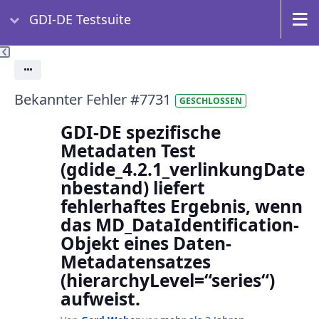
GDI-DE Testsuite
Aktionen
Bekannter Fehler #7731
GESCHLOSSEN
GDI-DE spezifische
Metadaten Test
(gdide_4.2.1_verlinkungDate
nbestand) liefert
fehlerhaftes Ergebnis, wenn
das MD_DataIdentification-
Objekt eines Daten-
Metadatensatzes
(hierarchyLevel=“series“)
aufweist.